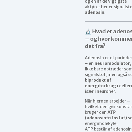
og en af de vigtigste
aktører her er signalst
adenosin
.
🔬 Hvad er adeno
– og hvor komme
det fra?
Adenosin er et purinde
– en
neuromodulator
,
ikke bare optræder so
signalstof, men også 
biprodukt af
energiforbrug i celle
især i neuroner.
Når hjernen arbejder –
hvilket den gør konsta
bruger den
ATP
(adenosintrifosfat)
s
energimolekyle.
ATP består af adenosin