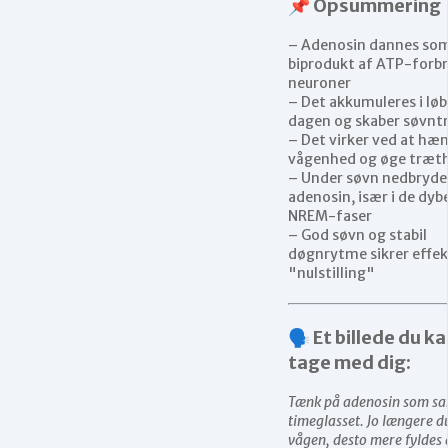
📌 Opsummering
– Adenosin dannes so
biprodukt af ATP-forbr
neuroner
– Det akkumuleres i løb
dagen og skaber søvnt
– Det virker ved at h
vågenhed og øge træt
– Under søvn nedbryde
adenosin, især i de dyb
NREM-faser
– God søvn og stabil
døgnrytme sikrer effek
"nulstilling"
🗣️ Et billede du k
tage med dig:
Tænk på adenosin som sa
timeglasset. Jo længere d
vågen, desto mere fyldes 