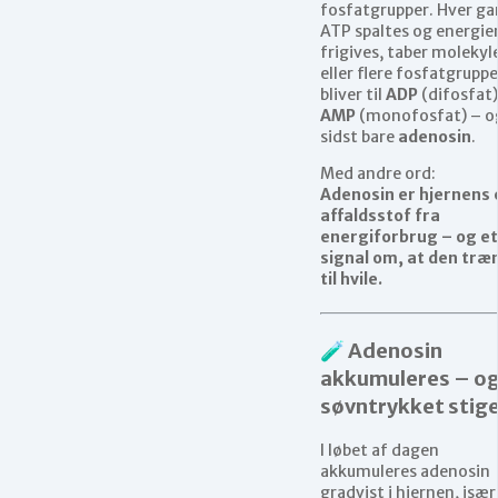
fosfatgrupper. Hver g
ATP spaltes og energie
frigives, taber molekyl
eller flere fosfatgrupp
bliver til
ADP
(difosfat)
AMP
(monofosfat) – og
sidst bare
adenosin
.
Med andre ord:
Adenosin er hjernens
affaldsstof fra
energiforbrug – og et
signal om, at den træ
til hvile.
🧪 Adenosin
akkumuleres – o
søvntrykket stig
I løbet af dagen
akkumuleres adenosin
gradvist i hjernen, især 