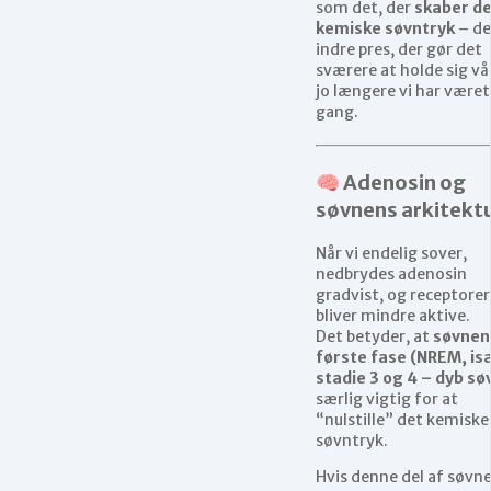
som det, der
skaber d
kemiske søvntryk
– de
indre pres, der gør det
sværere at holde sig v
jo længere vi har været 
gang.
🧠 Adenosin og
søvnens arkitekt
Når vi endelig sover,
nedbrydes adenosin
gradvist, og receptore
bliver mindre aktive.
Det betyder, at
søvnen
første fase (NREM, is
stadie 3 og 4 – dyb sø
særlig vigtig for at
“nulstille” det kemiske
søvntryk.
Hvis denne del af søvn