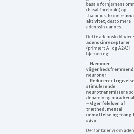
basale forhjernens om
(basal forebrain) og i
thalamus. Jo mere
neu
aktivitet
, desto mere
adenosin dannes.
Dette adenosin binder s
adenosinreceptorer
(primært A1 og A2A) i
hjernen og:
–
Hæmmer
vågenhedsfremmend
neuroner
–
Reducerer frigivels
stimulerende
neurotransmittere
s
dopamin og noradrenal
–
Øger følelsen af
træthed, mental
udmattelse og trang t
søvn
Derfor taler vi om ade