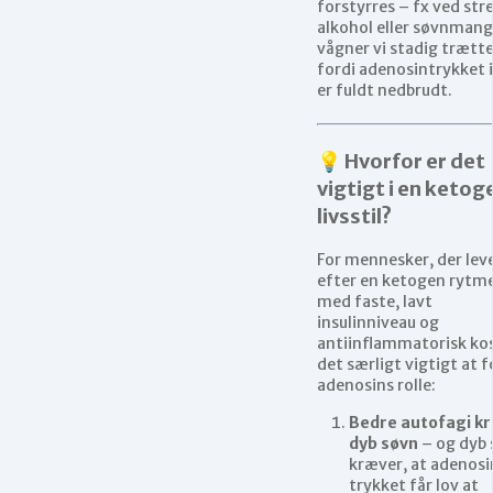
forstyrres – fx ved stre
alkohol eller søvnmang
vågner vi stadig trætte
fordi adenosintrykket 
er fuldt nedbrudt.
💡 Hvorfor er det
vigtigt i en ketog
livsstil?
For mennesker, der lev
efter en ketogen rytm
med faste, lavt
insulinniveau og
antiinflammatorisk kos
det særligt vigtigt at f
adenosins rolle:
Bedre autofagi k
dyb søvn
– og dyb 
kræver, at adenosi
trykket får lov at