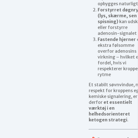
opbygges naturligt
Forstyrret døgnr
(lys, skærme, sen
spisning)
kan udsk
eller forstyrre
adenosin-signalet
Fastende hjerner
ekstra følsomme
overfor adenosins
virkning – hvilket 
fordel, hvis vi
respekterer kropp
rytme
Et stabilt søvnvindue,
respekt for kroppens e
kemiske signalering, er
derfor
et essentielt
værktøj i en
helhedsorienteret
ketogen strategi
.