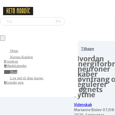
⌘K
Søg
Tilbage
Hjem
Hvordan
Kursus-Katalog
energiforb
Foredrag
f
Mødekalender
i neuroner
m
skaber
Blog
søvntrang 
Log ind til dine kurser.
regulerer
Kontakt mig
k
døgnets
rytme
Videnskab
Marianne Bislev
·
07/08
2025
·
3 minutter