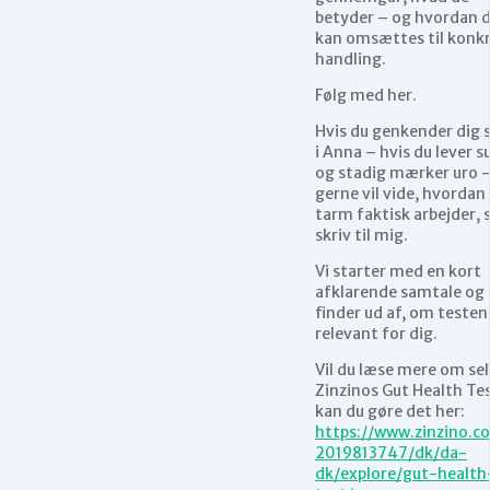
betyder – og hvordan 
kan omsættes til konk
handling.
Følg med her.
Hvis du genkender dig 
i Anna – hvis du lever 
og stadig mærker uro 
gerne vil vide, hvordan
tarm faktisk arbejder, 
skriv til mig.
Vi starter med en kort
afklarende samtale og
finder ud af, om testen
relevant for dig.
Vil du læse mere om se
Zinzinos Gut Health Tes
kan du gøre det her:
https://www.zinzino.c
2019813747/dk/da-
dk/explore/gut-health