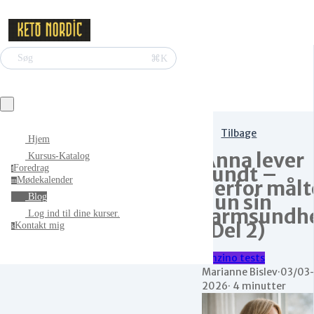
⌘K
Søg
Tilbage
Hjem
Anna lever
Kursus-Katalog
sundt –
Foredrag
f
Mødekalender
derfor målt
m
hun sin
Blog
tarmsundh
Log ind til dine kurser.
(Del 2)
Kontakt mig
k
Zinzino tests
Marianne Bislev
·
03/03
2026
·
4 minutter