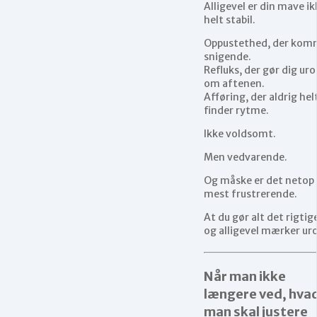
Alligevel er din mave ik
helt stabil.
Oppustethed, der kom
snigende.
Refluks, der gør dig uro
om aftenen.
Afføring, der aldrig hel
finder rytme.
Ikke voldsomt.
Men vedvarende.
Og måske er det netop
mest frustrerende.
At du gør alt det rigtig
og alligevel mærker uro
Når man ikke
længere ved, hva
man skal justere