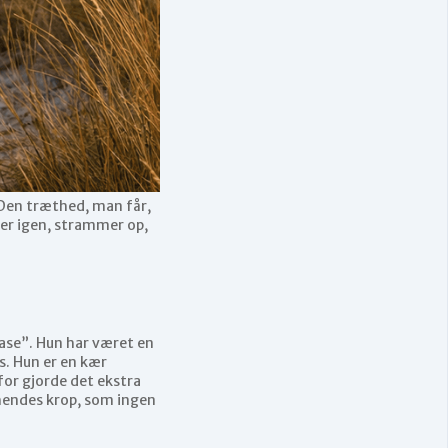
. Den træthed, man får,
øver igen, strammer op,
case”. Hun har været en
s. Hun er en kær
for gjorde det ekstra
 hendes krop, som ingen