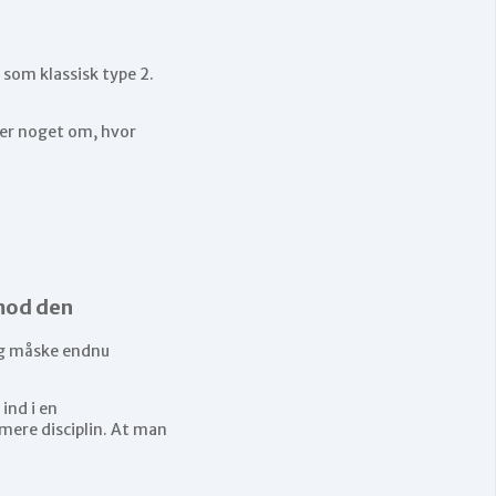
 som klassisk type 2.
ger noget om, hvor
imod den
 Og måske endnu
ind i en
mere disciplin. At man