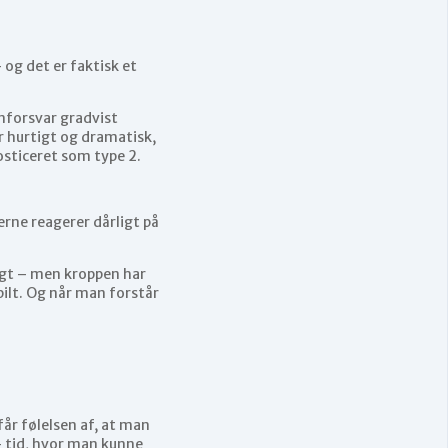
og det er faktisk et
nforsvar gradvist
r hurtigt og dramatisk,
sticeret som type 2.
erne reagerer dårligt på
tigt – men kroppen har
bilt. Og når man forstår
år følelsen af, at man
– tid, hvor man kunne