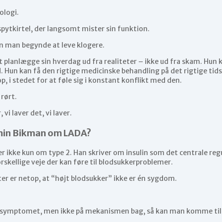
logi.
pytkirtel, der langsomt mister sin funktion.
n man begynde at leve klogere.
planlægge sin hverdag ud fra realiteter – ikke ud fra skam. Hun 
. Hun kan få den rigtige medicinske behandling på det rigtige tid
, i stedet for at føle sig i konstant konflikt med den.
 rørt.
 vi laver det, vi laver.
min Bikman om LADA?
 ikke kun om type 2. Han skriver om insulin som det centrale reg
skellige veje der kan føre til blodsukkerproblemer.
ter er netop, at “højt blodsukker” ikke er én sygdom.
 symptomet, men ikke på mekanismen bag, så kan man komme til 