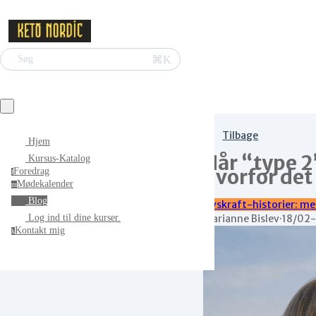
⌘K
Søg
Tilbage
Hjem
Når “type 2
Kursus-Katalog
hvorfor det
Foredrag
f
Mødekalender
m
Blog
Livskraft-historier: me
Marianne Bislev
·
18/02
Log ind til dine kurser.
Kontakt mig
k