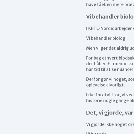
have fået en mere præci
Vi behandler biol
I KETO Nordic arbejder v
Vi behandler biologi.
Men vi gør det aldrig u
For bag ethvert blodsuk
der håber. Et menneske
har tid til at se nuancer
Derfor gør vi noget, so
oplevelse alvorligt.
Ikke fordi vi tror, vi v
historie nogle gange bl
Det, vi gjorde, var
Vi gjorde ikke noget d