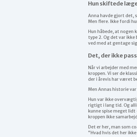
Hun skiftede læge
Anna havde gjort det, 
Men flere. Ikke fordi h
Hun håbede, at nogen k
type 2. Og det var ikk
ved med at gentage sig
Det, der ikke pas
Når vi arbejder med men
kroppen. Vi ser de kla
der i årevis har været b
Men Annas historie var
Hun var ikke overvægtig
rigtigt i lang tid. Og
kunne spise meget lidt 
kroppen ikke samarbej
Det er her, man som co
“Hvad hvis det her ikke