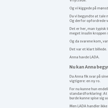
Vi lyttede.
Og vi kiggede på mønst
Da vi begyndte at tale 
Og derfor opfordrede v
Det er her, man typisk
meget insulin kroppen 
Og da svarene kom, var
Det var et klart billede.
Anna havde LADA.
Nu kan Anna begyn
Da Anna fik svar på sin
vigtigere: en ny ro.
For nu kunne hun endeli
standardforklaring: At
burde kunne spise sig u
Men LADA handler ikke