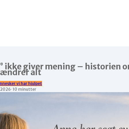
” ikke giver mening – historien 
 ændrer alt
nnesker vi har hjulpet
-2026
·
10 minutter