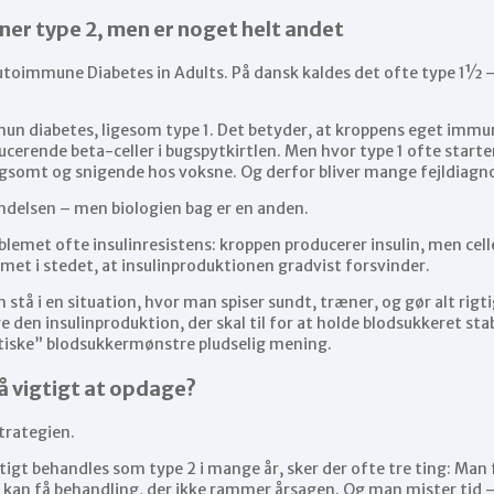
gner type 2, men er noget helt andet
utoimmune Diabetes in Adults. På dansk kaldes det ofte type 1½ – 
un diabetes, ligesom type 1. Det betyder, at kroppens eget immu
ucerende beta-celler i bugspytkirtlen. Men hvor type 1 ofte starte
ngsomt og snigende hos voksne. Og derfor bliver mange fejldiagno
yndelsen – men biologien bag er en anden.
lemet ofte insulinresistens: kroppen producerer insulin, men cell
met i stedet, at insulinproduktionen gradvist forsvinder.
 stå i en situation, hvor man spiser sundt, træner, og gør alt rig
 den insulinproduktion, der skal til for at holde blodsukkeret sta
tiske” blodsukkermønstre pludselig mening.
å vigtigt at opdage?
trategien.
igt behandles som type 2 i mange år, sker der ofte tre ting: Man f
n kan få behandling, der ikke rammer årsagen. Og man mister tid 