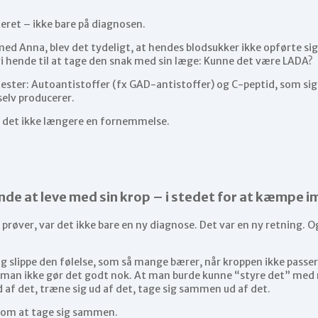
eret – ikke bare på diagnosen.
med Anna, blev det tydeligt, at hendes blodsukker ikke opførte sig
i hende til at tage den snak med sin læge: Kunne det være LADA?
 tester: Autoantistoffer (fx GAD-antistoffer) og C-peptid, som si
selv producerer.
 det ikke længere en fornemmelse.
de at leve med sin krop – i stedet for at kæmpe 
e prøver, var det ikke bare en ny diagnose. Det var en ny retning.
g slippe den følelse, som så mange bærer, når kroppen ikke passer 
 man ikke gør det godt nok. At man burde kunne “styre det” med 
d af det, træne sig ud af det, tage sig sammen ud af det.
 om at tage sig sammen.