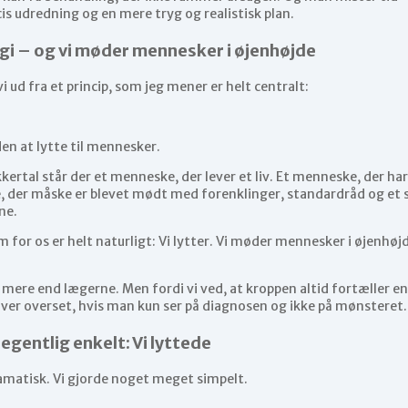
s udredning og en mere tryg og realistisk plan.
ogi – og vi møder mennesker i øjenhøjde
i ud fra et princip, som jeg mener er helt centralt:
den at lytte til mennesker.
kertal står der et menneske, der lever et liv. Et menneske, der ha
, der måske er blevet mødt med forenklinger, standardråd og et s
ne.
m for os er helt naturligt: Vi lytter. Vi møder mennesker i øjenhøj
ed mere end lægerne. Men fordi vi ved, at kroppen altid fortæller en
iver overset, hvis man kun ser på diagnosen og ikke på mønsteret.
 egentlig enkelt: Vi lyttede
ramatisk. Vi gjorde noget meget simpelt.