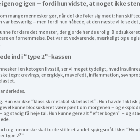
 igen og igen – fordi hun vidste, at noget ikke ste
som mange mennesker gør, når de ikke føler sig mødt: hun skifted
un var besværlig – men fordi hun håbede, at den næste ville se de
unne forklare det mønster, der gjorde hende urolig: Blodsukkeret
e bare en fornemmelse. Det var et vedvarende, mærkeligt og ulogi
.
sede ind i “type 2”-kassen
nesker i en ketogen livsstil, ser vi meget tydeligt, hvad insulinre
ssiske tegn: cravings, energidyk, mavefedt, inflammation, søvnpr
elastet.
 anderledes.
. Hun var ikke “klassisk metabolisk belastet”. Hun havde faktisk 
 alligevel kunne blodsukkeret være pænt om morgenen – og eksplo
– og stadig få høje tal. Hun kunne gøre alt “efter bogen” – og st
dede.
ach og menneske skal turde stille et andet spørgsmål. Ikke: “Hvad
 er type 2?”