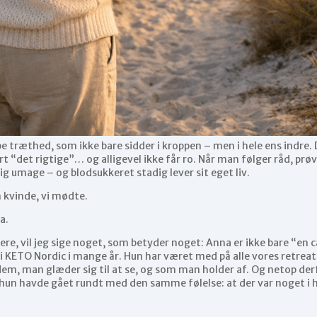
pe træthed, som ikke bare sidder i kroppen – men i hele ens indre
ort “det rigtige”… og alligevel ikke får ro. Når man følger råd, pr
ig umage – og blodsukkeret stadig lever sit eget liv.
 kvinde, vi mødte.
a.
dere, vil jeg sige noget, som betyder noget: Anna er ikke bare “en 
 i KETO Nordic i mange år. Hun har været med på alle vores retreat
dem, man glæder sig til at se, og som man holder af. Og netop der
 hun havde gået rundt med den samme følelse: at der var noget i