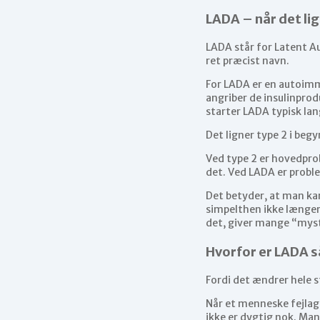
LADA – når det li
LADA står for Latent A
ret præcist navn.
For LADA er en autoimm
angriber de insulinprod
starter LADA typisk la
Det ligner type 2 i beg
Ved type 2 er hovedprob
det. Ved LADA er proble
Det betyder, at man kan
simpelthen ikke længere
det, giver mange “mys
Hvorfor er LADA s
Fordi det ændrer hele s
Når et menneske fejlagt
ikke er dygtig nok. Ma