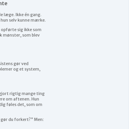
mte
e læge. Ikke én gang.
t, hun selv kunne mærke.
 opførte sig ikke som
sk mønster, som blev
sistens gør ved
oblemer og et system,
gjort rigtig mange ting
dere om aftenen. Hun
adig føles det, som om
 gør du forkert?” Men: