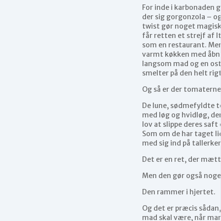
For inde i karbonaden
der sig gorgonzola – og 
twist gør noget magisk
får retten et strejf af I
som en restaurant. Me
varmt køkken med åbne
langsom mad og en ost
smelter på den helt rig
Og så er der tomaterne
De lune, sødmefyldte 
med løg og hvidløg, der
lov at slippe deres saft
Som om de har taget l
med sig ind på tallerke
Det er en ret, der mætt
Men den gør også noge
Den rammer i hjertet.
Og det er præcis sådan,
mad skal være, når man