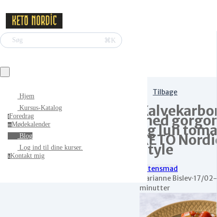
⌘K
Søg
Tilbage
Hjem
Kalvekarbo
Kursus-Katalog
med gorgon
Foredrag
f
Mødekalender
og lun toma
m
KETO Nordi
Blog
Style
Log ind til dine kurser.
Kontakt mig
k
Aftensmad
Marianne Bislev
·
17/02
minutter