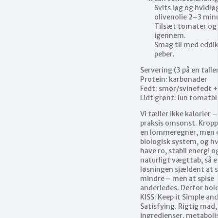
Svits løg og hvidløg
olivenolie 2–3 min
Tilsæt tomater o
igennem.
Smag til med eddik
peber.
Servering (3 på en talle
Protein: karbonader
Fedt: smør/svinefedt +
Lidt grønt: lun tomatb
Vi tæller ikke kalorier –
praksis omsonst. Kropp
en lommeregner, men 
biologisk system, og hvi
have ro, stabil energi o
naturligt vægttab, så e
løsningen sjældent at s
mindre – men at spise
anderledes. Derfor holde
KISS: Keep it Simple an
Satisfying. Rigtig mad,
ingredienser, metaboli