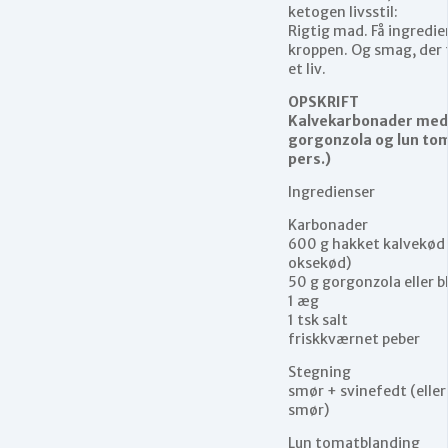
ketogen livsstil:
Rigtig mad. Få ingredien
kroppen. Og smag, der 
et liv.
OPSKRIFT
Kalvekarbonader med
gorgonzola og lun to
pers.)
Ingredienser
Karbonader
600 g hakket kalvekød 
oksekød)
50 g gorgonzola eller bl
1 æg
1 tsk salt
friskkværnet peber
Stegning
smør + svinefedt (eller
smør)
Lun tomatblanding