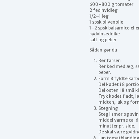
600–800 g tomater
2 fed hvidløg
1/2–1 løg
1 spsk olivenolie
1–2 spsk balsamico elle
rødvinseddike
salt og peber
Sådan gør du
Rør farsen
Rør kød med æg, sa
peber.
Form 8 fyldte kar
Del kødet i 8 porti
Del osten i 8 små k
Tryk kødet fladt, l
midten, luk og for
Stegning
Steg i smør og svi
middel varme ca. 
minutter pr. side.
De skal være gyldn
Lun tomatblandin