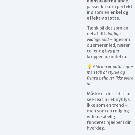
blodsukkerbalance
,
passer kreatin perfekt
ind som en
enkel og
effektiv støtte
.
Tænk på det som en
del af dit
daglige
vedligehold
– ligesom
du smører led, nærer
celler og bygger
kroppen op indefra.
💡
Aldring er naturligt –
men tab af styrke og
frihed behøver ikke være
det.
Måske er det tid til at
se kreatin i et nyt lys.
Ikke som en trend –
men som en rolig og
videnskabeligt
funderet hjælper i din
hverdag.