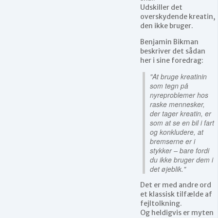
Udskiller det
overskydende kreatin,
den ikke bruger.
Benjamin Bikman
beskriver det sådan
her i sine foredrag:
"At bruge kreatinin
som tegn på
nyreproblemer hos
raske mennesker,
der tager kreatin, er
som at se en bil i fart
og konkludere, at
bremserne er i
stykker – bare fordi
du ikke bruger dem i
det øjeblik."
Det er med andre ord
et klassisk tilfælde af
fejltolkning.
Og heldigvis er myten