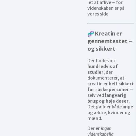
let at aflive – for
videnskaben er på
vores side.
🧬 Kreatin er
gennemtestet –
og sikkert
Der findes nu
hundredvis af
studier
, der
dokumenterer, at
kreatin er
helt sikkert
for raske personer
–
selv ved
langvarig
brug og høje doser
.
Det gælder både unge
og ældre, kvinder og
mænd.
Der er
ingen
videnskabelig