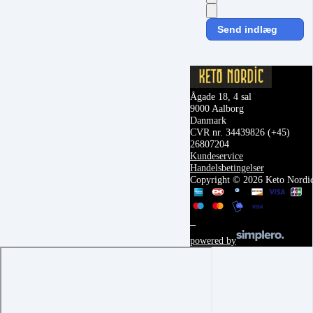
Send indlæg
Ågade 18, 4 sal
9000 Aalborg
Danmark
CVR nr. 34439826
(+45)
26807204
Kundeservice
Handelsbetingelser
Copyright © 2026 Keto Nordi
powered by