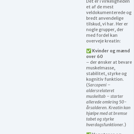
Det er i virkeligheden
et af de mest
veldokumenterede og
bredt anvendelige
tilskud, vi har. Her er
nogle grupper, der
med fordel kan
overveje kreatin:
✅
Kvinder og mænd
over 60
– der ønsker at bevare
muskelmasse,
stabilitet, styrke og
kognitiv funktion.
(
Sarcopeni –
aldersrelateret
muskeltab – starter
allerede omkring 50-
årsalderen. Kreatin kan
hjælpe med at bremse
tabet og styrke
hverdagsfunktioner.
)