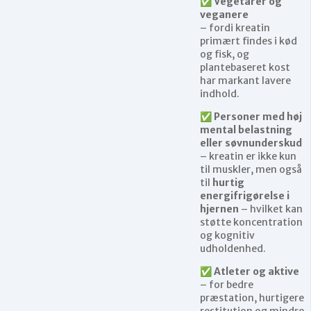
✅
Vegetarer og
veganere
– fordi kreatin
primært findes i kød
og fisk, og
plantebaseret kost
har markant lavere
indhold.
✅
Personer med høj
mental belastning
eller søvnunderskud
– kreatin er ikke kun
til muskler, men også
til
hurtig
energifrigørelse i
hjernen
– hvilket kan
støtte koncentration
og kognitiv
udholdenhed.
✅
Atleter og aktive
– for bedre
præstation, hurtigere
restitution og mindre