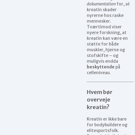
dokumentation
for, at
kreatin skader
nyrerne hos raske
mennesker.
Tværtimod viser
nyere forskning, at
kreatin kan være en
støtte for både
muskler, hjerne og
stofskifte – og
muligvis endda
beskyttende
på
celleniveau.
Hvem bør
overveje
kreatin?
Kreatin er ikke bare
for bodybuildere og
elitesportsfolk.