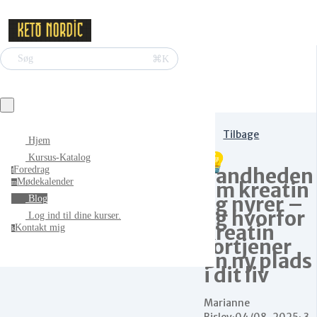
⌘K
Søg
Tilbage
Hjem
💡
Kursus-Katalog
Sandheden
Foredrag
f
Mødekalender
om kreatin
m
og nyrer –
Blog
og hvorfor
Log ind til dine kurser.
kreatin
Kontakt mig
k
fortjener
en ny plads
i dit liv
Marianne
Bislev
·
04/08-2025
·
3