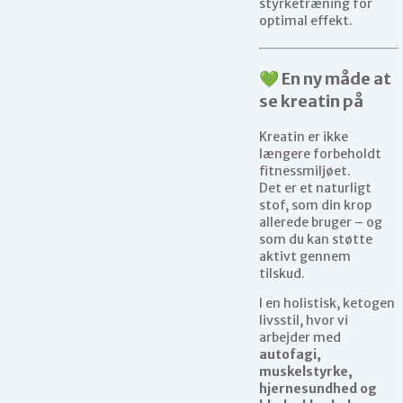
styrketræning for
optimal effekt.
💚 En ny måde at
se kreatin på
Kreatin er ikke
længere forbeholdt
fitnessmiljøet.
Det er et naturligt
stof, som din krop
allerede bruger – og
som du kan støtte
aktivt gennem
tilskud.
I en holistisk, ketogen
livsstil, hvor vi
arbejder med
autofagi,
muskelstyrke,
hjernesundhed og