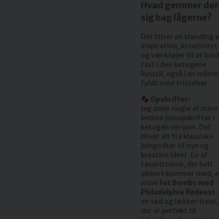
Hvad gemmer der
sig bag lågerne?
Det bliver en blanding 
inspiration, kreativitet
og værktøjer til at hol
fast i den ketogene
livsstil, også i en måne
fyldt med fristelser.
🍫 Opskrifter:
Jeg deler nogle af mine
bedste juleopskrifter i
ketogen version. Det
bliver alt fra klassiske
julegodter til nye og
kreative ideer. En af
favoritterne, der helt
sikkert kommer med, e
mine
Fat Bombs med
Philadelphia flødeost
en sød og lækker treat,
der er perfekt til