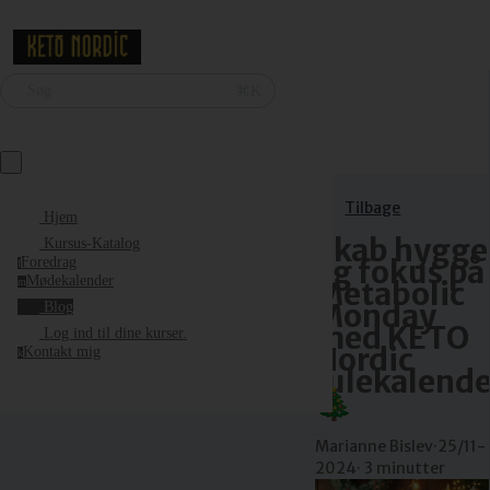
⌘K
Søg
Tilbage
Hjem
Skab hygge
Kursus-Katalog
og fokus på
Foredrag
f
Mødekalender
Metabolic
m
Monday
Blog
med KETO
Log ind til dine kurser.
Nordic
Kontakt mig
k
Julekalende
🎄
Marianne Bislev
·
25/11-
2024
·
3 minutter