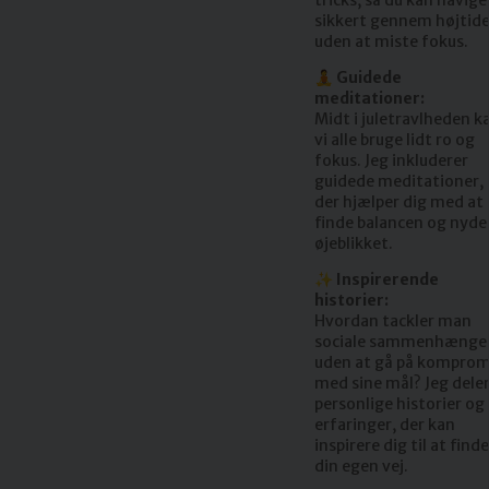
sikkert gennem højtid
uden at miste fokus.
🧘 Guidede
meditationer:
Midt i juletravlheden k
vi alle bruge lidt ro og
fokus. Jeg inkluderer
guidede meditationer,
der hjælper dig med at
finde balancen og nyde
øjeblikket.
✨ Inspirerende
historier:
Hvordan tackler man
sociale sammenhænge
uden at gå på komprom
med sine mål? Jeg dele
personlige historier og
erfaringer, der kan
inspirere dig til at finde
din egen vej.