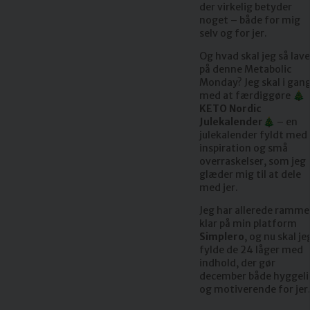
der virkelig betyder
noget – både for mig
selv og for jer.
Og hvad skal jeg så lave
på denne Metabolic
Monday? Jeg skal i gan
med at færdiggøre
🎄
KETO Nordic
Julekalender🎄
– en
julekalender fyldt med
inspiration og små
overraskelser, som jeg
glæder mig til at dele
med jer.
Jeg har allerede ramm
klar på min platform
Simplero
, og nu skal je
fylde de 24 låger med
indhold, der gør
december både hyggeli
og motiverende for jer