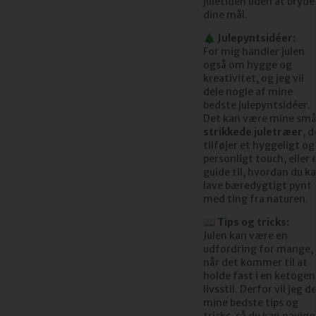
juletiden uden at bryde
dine mål.
🎄 Julepyntsidéer:
For mig handler julen
også om hygge og
kreativitet, og jeg vil
dele nogle af mine
bedste julepyntsidéer.
Det kan være mine sm
strikkede juletræer
, d
tilføjer et hyggeligt og
personligt touch, eller 
guide til, hvordan du k
lave bæredygtigt pynt
med ting fra naturen.
📖 Tips og tricks:
Julen kan være en
udfordring for mange,
når det kommer til at
holde fast i en ketogen
livsstil. Derfor vil jeg d
mine bedste tips og
tricks, så du kan navige